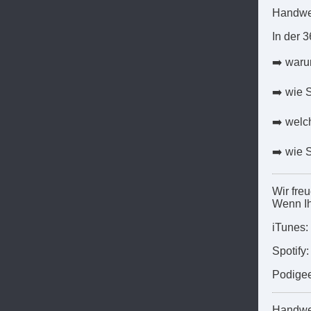
Handwer
In der 3
➡️ waru
➡️ wie 
➡️ welc
➡️ wie 
Wir fre
Wenn Ih
iTunes:
Spotify
Podige
Handwe