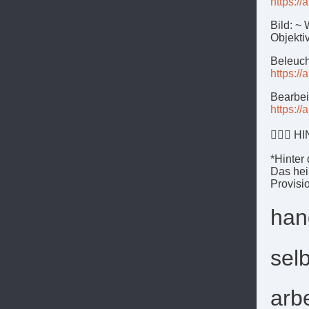
https:/
Bild: 
Objekti
Beleuch
https:/
Bearbei
https:/
🙋🏻‍♀️ 
*Hinter
Das hei
Provisio
han
sel
arb