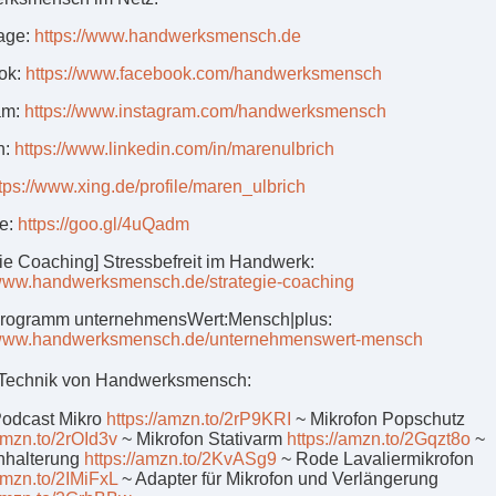
age:
https://www.handwerksmensch.de
ok:
https://www.facebook.com/handwerksmensch
am:
https://www.instagram.com/handwerksmensch
n:
https://www.linkedin.com/in/marenulbrich
tps://www.xing.de/profile/maren_ulbrich
e:
https://goo.gl/4uQadm
gie Coaching] Stressbefreit im Handwerk:
/www.handwerksmensch.de/strategie-coaching
programm unternehmensWert:Mensch|plus:
//www.handwerksmensch.de/unternehmenswert-mensch
e Technik von Handwerksmensch:
Podcast Mikro
https://amzn.to/2rP9KRI
~ Mikrofon Popschutz
/amzn.to/2rOId3v
~ Mikrofon Stativarm
https://amzn.to/2Gqzt8o
~
nhalterung
https://amzn.to/2KvASg9
~ Rode Lavaliermikrofon
/amzn.to/2IMiFxL
~ Adapter für Mikrofon und Verlängerung