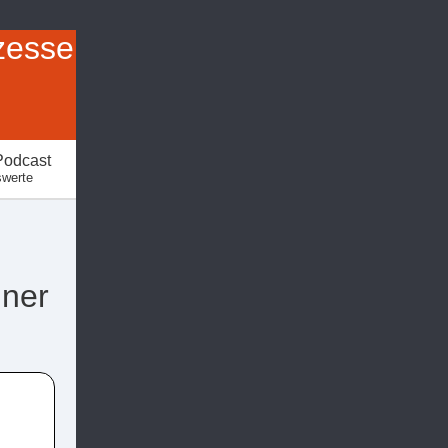
zesse
Podcast
swerte
nner