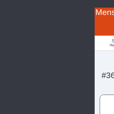
Mens
S
Hie
#36