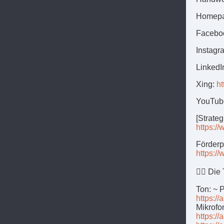
Homep
Facebo
Instagr
LinkedI
Xing:
ht
YouTub
[Strate
https:/
Förder
https:
👉🏻 Di
Ton: ~ 
https:/
Mikrofo
https:/