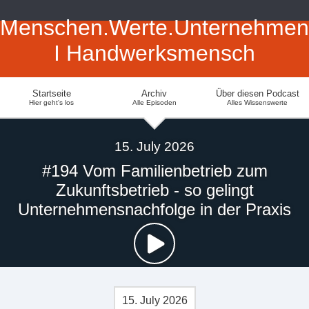
Menschen.Werte.Unternehmen
I Handwerksmensch
Startseite
Archiv
Über diesen Podcast
Hier geht's los
Alle Episoden
Alles Wissenswerte
15. July 2026
#194 Vom Familienbetrieb zum
Zukunftsbetrieb - so gelingt
Unternehmensnachfolge in der Praxis
15. July 2026